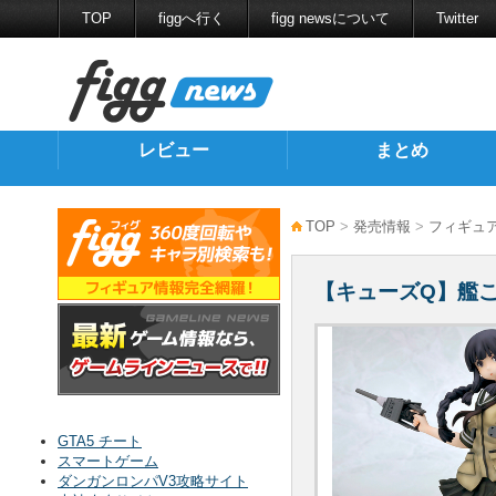
TOP
figgへ行く
figg newsについて
Twitter
レビュー
まとめ
TOP
>
発売情報
>
フィギュ
【キューズQ】艦こ
GTA5 チート
スマートゲーム
ダンガンロンパV3攻略サイト