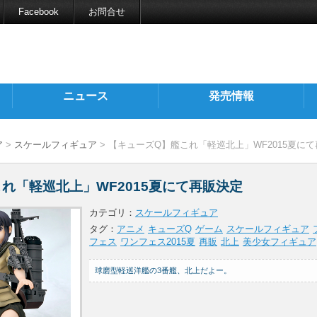
Facebook
お問合せ
ニュース
発売情報
ア
>
スケールフィギュア
> 【キューズQ】艦これ「軽巡北上」WF2015夏に
れ「軽巡北上」WF2015夏にて再販決定
カテゴリ：
スケールフィギュア
タグ：
アニメ
キューズQ
ゲーム
スケールフィギュア
フェス
ワンフェス2015夏
再販
北上
美少女フィギュア
球磨型軽巡洋艦の3番艦、北上だよー。