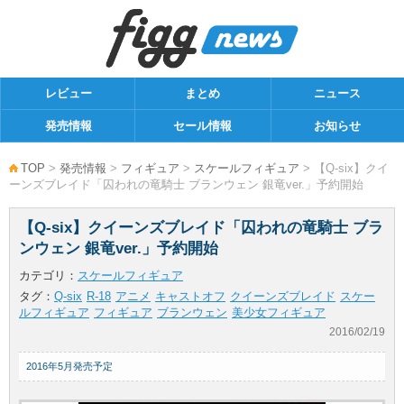
レビュー
まとめ
ニュース
発売情報
セール情報
お知らせ
TOP
>
発売情報
>
フィギュア
>
スケールフィギュア
> 【Q-six】クイ
ーンズブレイド「囚われの竜騎士 ブランウェン 銀竜ver.」予約開始
【Q-six】クイーンズブレイド「囚われの竜騎士 ブラ
ンウェン 銀竜ver.」予約開始
カテゴリ：
スケールフィギュア
タグ：
Q-six
R-18
アニメ
キャストオフ
クイーンズブレイド
スケー
ルフィギュア
フィギュア
ブランウェン
美少女フィギュア
2016/02/19
2016年5月発売予定