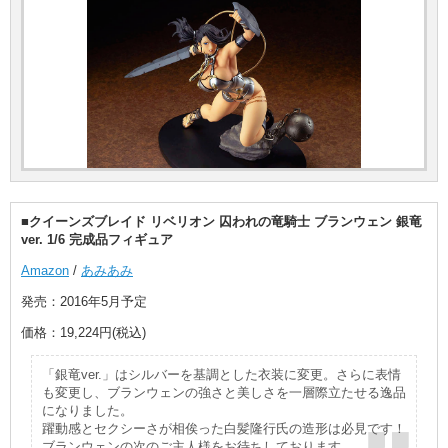
■クイーンズブレイド リベリオン 囚われの竜騎士 ブランウェン 銀竜
ver. 1/6 完成品フィギュア
Amazon
/
あみあみ
発売：2016年5月予定
価格：19,224円(税込)
「銀竜ver.」はシルバーを基調とした衣装に変更。さらに表情
も変更し、ブランウェンの強さと美しさを一層際立たせる逸品
になりました。
躍動感とセクシーさが相俟った白髪隆行氏の造形は必見です！
ブランウェンの次のご主人様をお待ちしております。