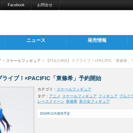
Facebook
お問合せ
ニュース
発売情報
ア
>
スケールフィギュア
> 【PULCHRA】ラブライブ！×PACIFIC「東條希
ブライブ！×PACIFIC「東條希」予約開始
カテゴリ：
スケールフィギュア
タグ：
アニメ
スケールフィギュア
フィギュア
プルク
レースクイーン
東條希
美少女フィギュア
2016年12月発売予定