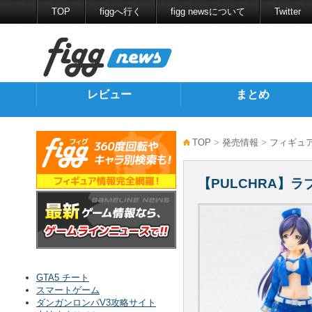
TOP
figgへ行く
figg newsについて
Twitter
レビュー
まとめ
TOP
>
発売情報
>
フィギュ
【PULCHRA】ラ
GTA5 チート
スマートゲーム
ダンガンロンパV3攻略サイト