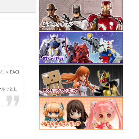
× PACI
ウルッとし