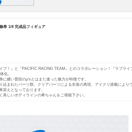
東條希 1/8 完成品フィギュア
！』と『PACIFIC RACING TEAM』とのコラボレーション！『ラブライブ！
立体化。
身に纏い普段のμ’sとはまた違った魅力が特徴です。
り込まれたパーツ類、クリアパーツによる衣装の再現、アイクリ搭載により
来栄えとなっております。
く美しいボディラインの希ちゃんをご堪能下さい。