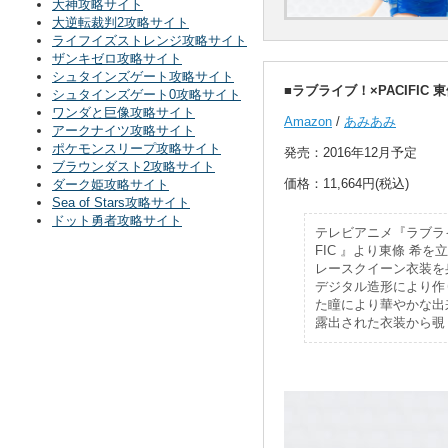
大神攻略サイト
大逆転裁判2攻略サイト
ライフイズストレンジ攻略サイト
ザンキゼロ攻略サイト
シュタインズゲート攻略サイト
■ラブライブ！×PACIFIC 
シュタインズゲート0攻略サイト
ワンダと巨像攻略サイト
Amazon
/
あみあみ
アークナイツ攻略サイト
ポケモンスリープ攻略サイト
発売：2016年12月予定
ブラウンダスト2攻略サイト
価格：11,664円(税込)
ダーク姫攻略サイト
Sea of Stars攻略サイト
ドット勇者攻略サイト
テレビアニメ『ラブライブ
FIC 』より東條 希を
レースクイーン衣装を
デジタル造形により作
た瞳により華やかな出
露出された衣装から覗