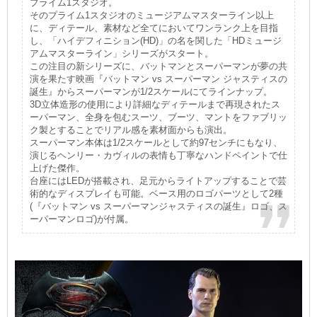
プライム1スタジオ。
そのプライム1スタジオのミュージアムマスターライン以上
に、ディテール、素材など全てにおいてワンランク上を目指
し、「ハイデフィニション(HD)」の名を関した「HDミュージ
アムマスターライン」シリーズがスタート。
この注目の新シリーズに、バットマンとスーパーマンが夢の共
演を果たす映画『バットマン vs スーパーマン ジャスティスの
誕生』からスーパーマンが1/2スケールにてラインナップ。
3D立体造形の使用により詳細なディテールまで再現されたス
ーパーマン、全身を包むスーツ、ブーツ、マントをファブリッ
ク製とすることでリアル感を素材面からも演出。
スーパーマン本体は1/2スケールとして約97センチにもなり、
演じるヘンリー・カヴィルの表情も丁寧なハンドペイントで仕
上げた傑作。
台座にはLEDが搭載され、足元からライトアップすることで芸
術的なディスプレイも可能。ベース用のロゴパーツとして2種
(『バットマン vs スーパーマンジャスティスの誕生』ロゴ、ス
ーパーマンロゴ)が付属。