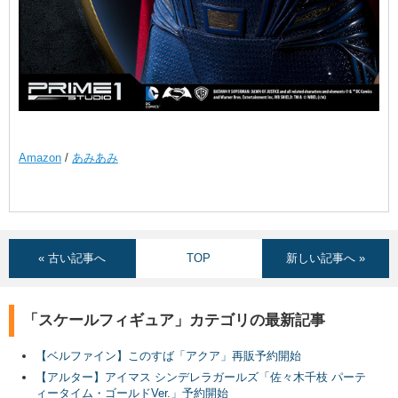
Amazon
/
あみあみ
« 古い記事へ
TOP
新しい記事へ »
「スケールフィギュア」カテゴリの最新記事
【ベルファイン】このすば「アクア」再販予約開始
【アルター】アイマス シンデレラガールズ「佐々木千枝 パーテ
ィータイム・ゴールドVer.」予約開始