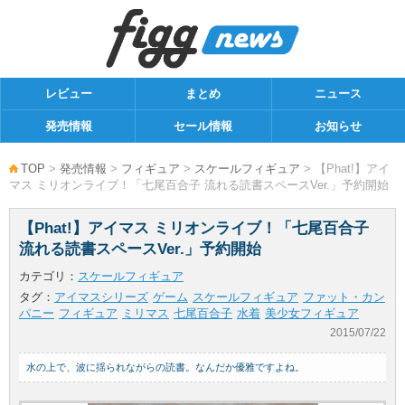
レビュー
まとめ
ニュース
発売情報
セール情報
お知らせ
TOP
>
発売情報
>
フィギュア
>
スケールフィギュア
> 【Phat!】アイ
マス ミリオンライブ！「七尾百合子 流れる読書スペースVer.」予約開始
【Phat!】アイマス ミリオンライブ！「七尾百合子
流れる読書スペースVer.」予約開始
カテゴリ：
スケールフィギュア
タグ：
アイマスシリーズ
ゲーム
スケールフィギュア
ファット・カン
パニー
フィギュア
ミリマス
七尾百合子
水着
美少女フィギュア
2015/07/22
水の上で、波に揺られながらの読書。なんだか優雅ですよね。