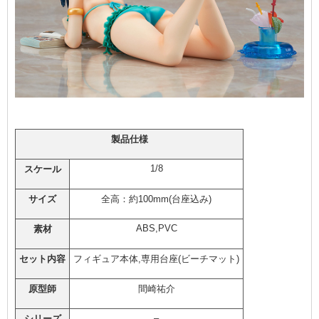
製品仕様
1/8
スケール
サイズ
全高：約100mm(台座込み)
ABS,PVC
素材
セット内容
フィギュア本体,専用台座(ビーチマット)
原型師
間崎祐介
–
シリーズ