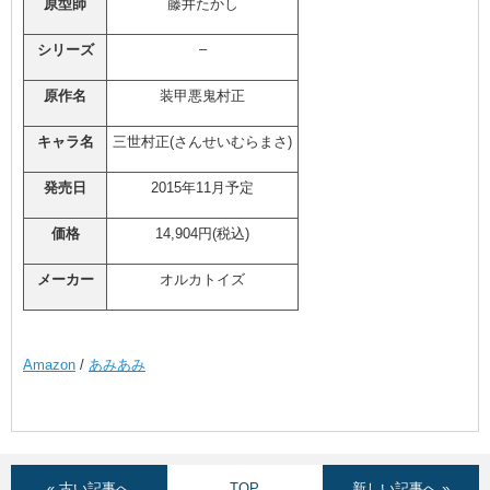
原型師
藤井たかし
–
シリーズ
原作名
装甲悪鬼村正
キャラ名
三世村正(さんせいむらまさ)
発売日
2015年11月予定
価格
14,904円(税込)
メーカー
オルカトイズ
Amazon
/
あみあみ
« 古い記事へ
TOP
新しい記事へ »