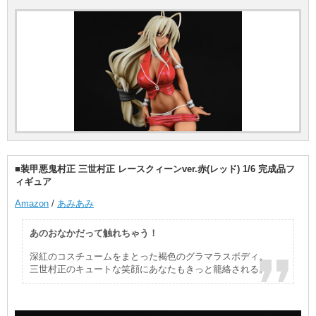
■装甲悪鬼村正 三世村正 レースクィーンver.赤(レッド) 1/6 完成品フ
ィギュア
Amazon
/
あみあみ
あのおなかだって触れちゃう！
深紅のコスチュームをまとった褐色のグラマラスボディ。
三世村正のキュートな笑顔にあなたもきっと籠絡される。