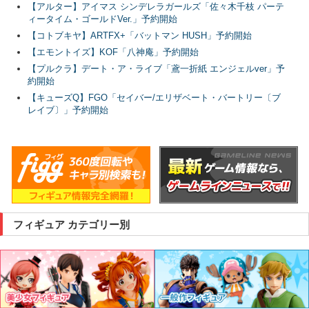
【アルター】アイマス シンデレラガールズ「佐々木千枝 パーテ
ィータイム・ゴールドVer.」予約開始
【コトブキヤ】ARTFX+「バットマン HUSH」予約開始
【エモントイズ】KOF「八神庵」予約開始
【プルクラ】デート・ア・ライブ「鳶一折紙 エンジェルver」予
約開始
【キューズQ】FGO「セイバー/エリザベート・バートリー〔ブ
レイブ〕」予約開始
フィギュア カテゴリー別