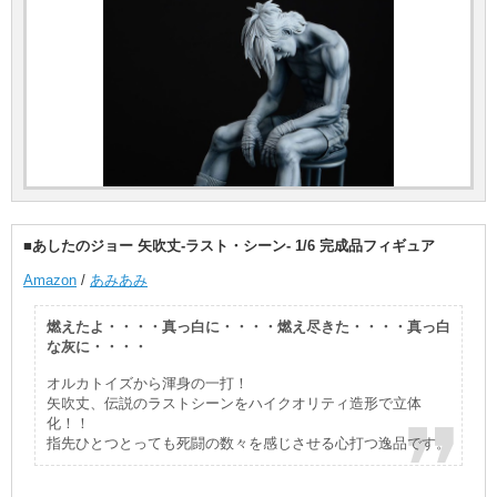
■あしたのジョー 矢吹丈-ラスト・シーン- 1/6 完成品フィギュア
Amazon
/
あみあみ
燃えたよ・・・・真っ白に・・・・燃え尽きた・・・・真っ白
な灰に・・・・
オルカトイズから渾身の一打！
矢吹丈、伝説のラストシーンをハイクオリティ造形で立体
化！！
指先ひとつとっても死闘の数々を感じさせる心打つ逸品です。