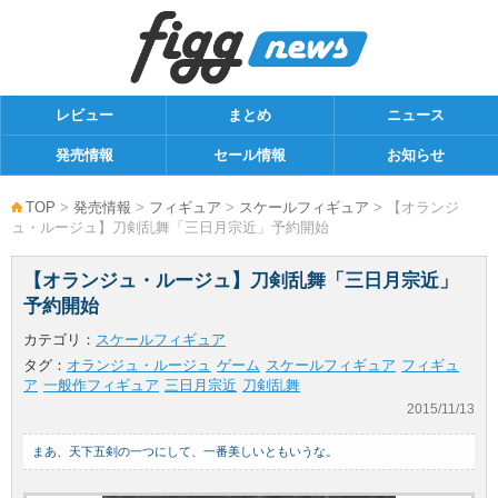
レビュー
まとめ
ニュース
発売情報
セール情報
お知らせ
TOP
>
発売情報
>
フィギュア
>
スケールフィギュア
> 【オランジ
ュ・ルージュ】刀剣乱舞「三日月宗近」予約開始
【オランジュ・ルージュ】刀剣乱舞「三日月宗近」
予約開始
カテゴリ：
スケールフィギュア
タグ：
オランジュ・ルージュ
ゲーム
スケールフィギュア
フィギュ
ア
一般作フィギュア
三日月宗近
刀剣乱舞
2015/11/13
まあ、天下五剣の一つにして、一番美しいともいうな。