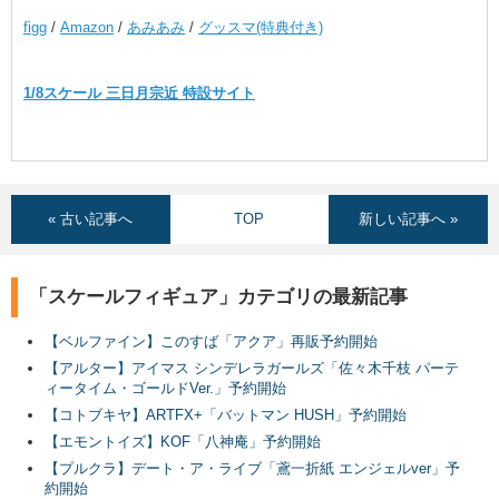
figg
/
Amazon
/
あみあみ
/
グッスマ(特典付き)
1/8スケール 三日月宗近 特設サイト
« 古い記事へ
TOP
新しい記事へ »
「スケールフィギュア」カテゴリの最新記事
【ベルファイン】このすば「アクア」再販予約開始
【アルター】アイマス シンデレラガールズ「佐々木千枝 パーテ
ィータイム・ゴールドVer.」予約開始
【コトブキヤ】ARTFX+「バットマン HUSH」予約開始
【エモントイズ】KOF「八神庵」予約開始
【プルクラ】デート・ア・ライブ「鳶一折紙 エンジェルver」予
約開始