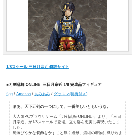
1/8スケール 三日月宗近 特設サイト
■刀剣乱舞-ONLINE- 三日月宗近 1/8 完成品フィギュア
figg
/
Amazon
/
あみあみ
/
グッスマ(特典付き)
まあ、天下五剣の一つにして、一番美しいともいうな。
大人気PCブラウザゲーム『刀剣乱舞-ONLINE-』より、「三日
月宗近」が1/8スケールで登場。立ち姿を忠実に再現いたしま
した。
綺羅びやかな装飾を余すこと無く造形、濃紺の着物に織り込ま