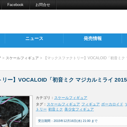
Facebook
お問合せ
ニュース
発売情報
ア
>
スケールフィギュア
> 【マックスファクトリー】VOCALOID「初音ミク
ー】VOCALOID「初音ミク マジカルミライ 2015V
カテゴリ：
スケールフィギュア
タグ：
スケールフィギュア
フィギュア
ボーカロイド
トリー
初音ミク
美少女フィギュア
受注期間：2015年12月16日(水) 21:00 まで