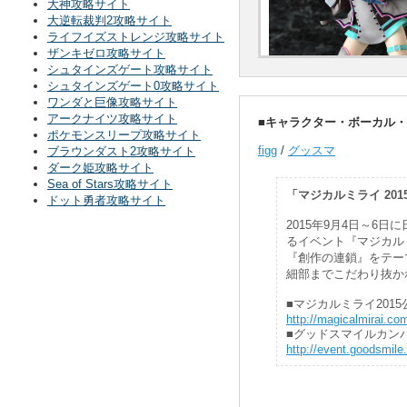
大神攻略サイト
大逆転裁判2攻略サイト
ライフイズストレンジ攻略サイト
ザンキゼロ攻略サイト
シュタインズゲート攻略サイト
シュタインズゲート0攻略サイト
ワンダと巨像攻略サイト
アークナイツ攻略サイト
■キャラクター・ボーカル・シリ
ポケモンスリープ攻略サイト
figg
/
グッスマ
ブラウンダスト2攻略サイト
ダーク姫攻略サイト
Sea of Stars攻略サイト
「マジカルミライ 20
ドット勇者攻略サイト
2015年9月4日～6
るイベント『マジカルミ
『創作の連鎖』をテー
細部までこだわり抜か
■マジカルミライ201
http://magicalmirai.co
■グッドスマイルカン
http://event.goodsmile