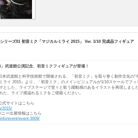
ーズ01 初音ミク「マジカルミライ 2015」 Ver. 1/10 完成品フィギュア
15」武道館公演記念、初音ミクフィギュアが登場！
日に日本武道館と科学技術館で開催される、「初音ミク」を取り巻く創作文化の“
ライ 2015』より、「初音ミク」のメインビジュアルが1/10スケールでフ
マとした、ライブステージで堂々と歌う躍動感のあるイラストを再現しまし
れた、ライブ感溢れるミクをご堪能ください。
5公式サイトはこちら
m/2015/
パニー出展情報はこちら
.info/event/event-3009/