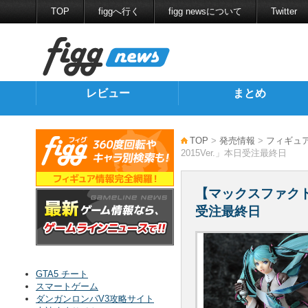
TOP
figgへ行く
figg newsについて
Twitter
レビュー
まとめ
TOP
>
発売情報
>
フィギュ
2015Ver.」本日受注最終日
【マックスファクトリ
受注最終日
GTA5 チート
スマートゲーム
ダンガンロンパV3攻略サイト