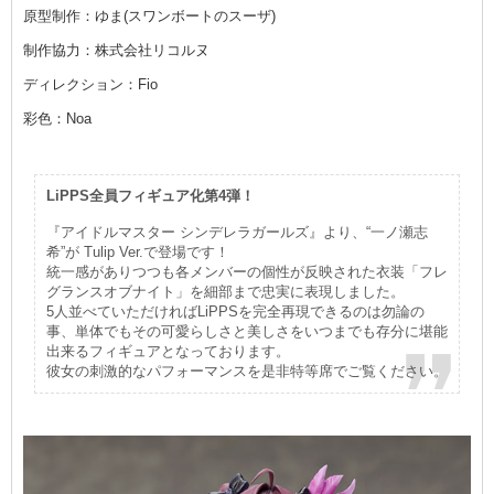
原型制作：ゆま(スワンボートのスーザ)
制作協力：株式会社リコルヌ
ディレクション：Fio
彩色：Noa
LiPPS全員フィギュア化第4弾！
『アイドルマスター シンデレラガールズ』より、“一ノ瀬志
希”が Tulip Ver.で登場です！
統一感がありつつも各メンバーの個性が反映された衣装「フレ
グランスオブナイト」を細部まで忠実に表現しました。
5人並べていただければLiPPSを完全再現できるのは勿論の
事、単体でもその可愛らしさと美しさをいつまでも存分に堪能
出来るフィギュアとなっております。
彼女の刺激的なパフォーマンスを是非特等席でご覧ください。