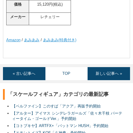
価格
15,120円(税込)
メーカー
レチェリー
Amazon
/
あみあみ
/
あみあみ(特典付き)
« 古い記事へ
TOP
新しい記事へ »
「スケールフィギュア」カテゴリの最新記事
【ベルファイン】このすば「アクア」再販予約開始
【アルター】アイマス シンデレラガールズ「佐々木千枝 パーテ
ィータイム・ゴールドVer.」予約開始
【コトブキヤ】ARTFX+「バットマン HUSH」予約開始
【エモントイズ】KOF「八神庵」予約開始