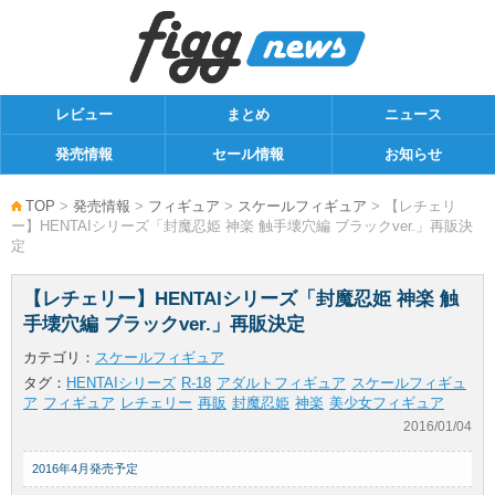
レビュー
まとめ
ニュース
発売情報
セール情報
お知らせ
TOP
>
発売情報
>
フィギュア
>
スケールフィギュア
> 【レチェリ
ー】HENTAIシリーズ「封魔忍姫 神楽 触手壊穴編 ブラックver.」再販決
定
【レチェリー】HENTAIシリーズ「封魔忍姫 神楽 触
手壊穴編 ブラックver.」再販決定
カテゴリ：
スケールフィギュア
タグ：
HENTAIシリーズ
R-18
アダルトフィギュア
スケールフィギュ
ア
フィギュア
レチェリー
再販
封魔忍姫
神楽
美少女フィギュア
2016/01/04
2016年4月発売予定