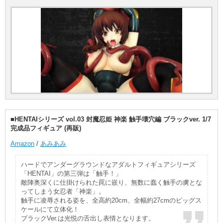
■HENTAIシリーズ vol.03 封魔忍姫 神楽 触手壊穴編 ブラックver. 1/7
完成品フィギュア (再販)
Amazon
/
あみあみ
ハードでアンダーグラウンドなアダルトフィギュアシリーズ
「HENTAI」の第三弾は「触手！」
敵陣奥深くに仕掛けられた罠に嵌り、無数に蠢く触手の虜とな
ってしまう女忍者「神楽」。
触手に凌辱される姿を、全高約20cm、全幅約27cmのビッグス
ケールにて立体化！
ブラックVer.は光悦の舌出し表情となります。