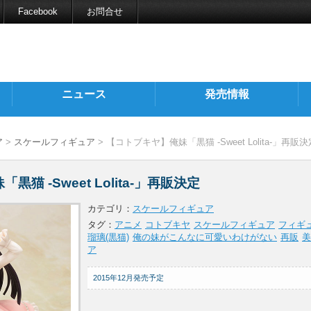
Facebook
お問合せ
ニュース
発売情報
ア
>
スケールフィギュア
> 【コトブキヤ】俺妹「黒猫 -Sweet Lolita-」再販決
猫 -Sweet Lolita-」再販決定
カテゴリ：
スケールフィギュア
タグ：
アニメ
コトブキヤ
スケールフィギュア
フィギ
瑠璃(黒猫)
俺の妹がこんなに可愛いわけがない
再販
美
ア
2015年12月発売予定