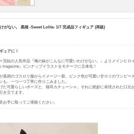
。 黒猫 -Sweet Lolita- 1/7 完成品フィギュア (再販)
ィギュアに！
々完結の人気作品『俺の妹がこんなに可愛いわけがない。』よりメインヒロ
s magazine』ピンナップイラストをモチーフに立体化！
が基調のゴスロリ服からイメージ一新、ピンク色が可愛い甘ロリのワンピー
ンも、一つ一つ丁寧に作りこみました。
げた可愛らしいポーズと、猫耳カチューシャ、それに絶妙に表現された口元
引き立てます。
非お手に取ってご堪能ください。