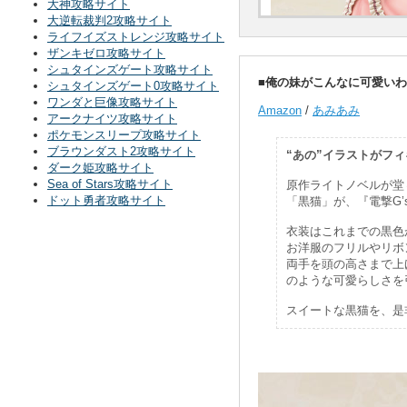
大神攻略サイト
大逆転裁判2攻略サイト
ライフイズストレンジ攻略サイト
ザンキゼロ攻略サイト
シュタインズゲート攻略サイト
■俺の妹がこんなに可愛いわけがない
シュタインズゲート0攻略サイト
ワンダと巨像攻略サイト
Amazon
/
あみあみ
アークナイツ攻略サイト
ポケモンスリープ攻略サイト
ブラウンダスト2攻略サイト
“あの”イラストがフ
ダーク姫攻略サイト
Sea of Stars攻略サイト
原作ライトノベルが堂
ドット勇者攻略サイト
「黒猫」が、『電撃G’
衣装はこれまでの黒色
お洋服のフリルやリボ
両手を頭の高さまで上
のような可愛らしさを
スイートな黒猫を、是