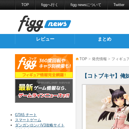
TOP
figgへ行く
figg newsについて
Twitter
レビュー
まとめ
TOP
>
発売情報
>
フィギュ
【コトブキヤ】俺妹「黒
GTA5 チート
スマートゲーム
ダンガンロンパV3攻略サイト