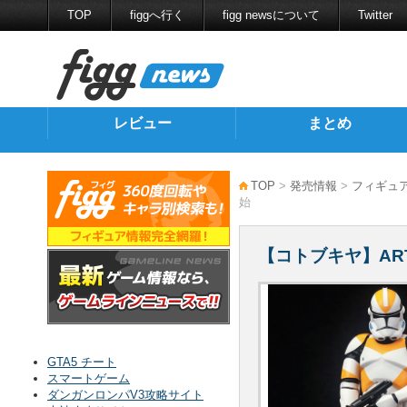
TOP
figgへ行く
figg newsについて
Twitter
レビュー
まとめ
TOP
>
発売情報
>
フィギュ
始
【コトブキヤ】AR
GTA5 チート
スマートゲーム
ダンガンロンパV3攻略サイト