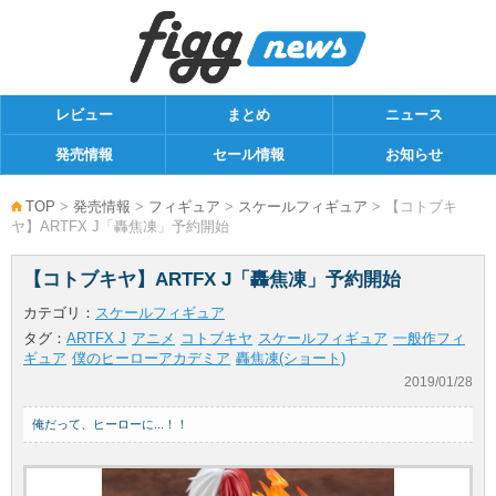
レビュー
まとめ
ニュース
発売情報
セール情報
お知らせ
TOP
>
発売情報
>
フィギュア
>
スケールフィギュア
> 【コトブキ
ヤ】ARTFX J「轟焦凍」予約開始
【コトブキヤ】ARTFX J「轟焦凍」予約開始
カテゴリ：
スケールフィギュア
タグ：
ARTFX J
アニメ
コトブキヤ
スケールフィギュア
一般作フィ
ギュア
僕のヒーローアカデミア
轟焦凍(ショート)
2019/01/28
俺だって、ヒーローに...！！