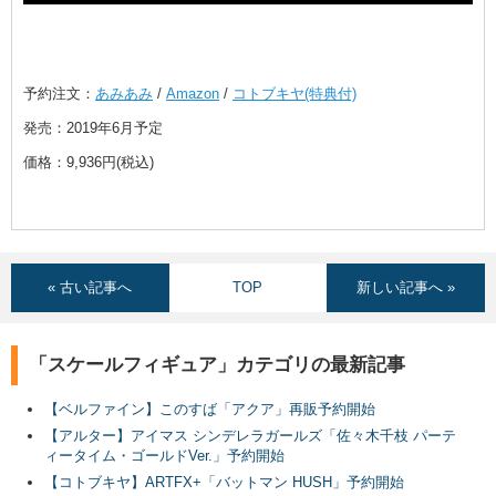
予約注文：
あみあみ
/
Amazon
/
コトブキヤ(特典付)
発売：2019年6月予定
価格：9,936円(税込)
« 古い記事へ
TOP
新しい記事へ »
「スケールフィギュア」カテゴリの最新記事
【ベルファイン】このすば「アクア」再販予約開始
【アルター】アイマス シンデレラガールズ「佐々木千枝 パーテ
ィータイム・ゴールドVer.」予約開始
【コトブキヤ】ARTFX+「バットマン HUSH」予約開始