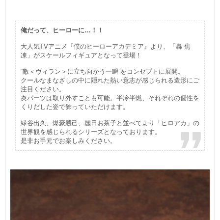
俺だって、ヒーローに…！！
大人気TVアニメ『僕のヒーローアカデミア』より、「轟 焦
凍」がスケールフィギュアとなって登場！
“敵＜ヴィラン＞に立ち向かう一瞬”をコンセプトに展開。
クールなまなざしの中に隠れた熱い意志が感じられる造形にご
注目ください。
炎パーツは取り外すことも可能。半冷半燃、それぞれの個性を
くりだした姿で飾っていただけます。
緑谷出久、爆豪勝己、麗日お茶子と並べてより「ヒロアカ」の
世界観を感じられるシリーズとなっております。
是非お手元でお楽しみください。