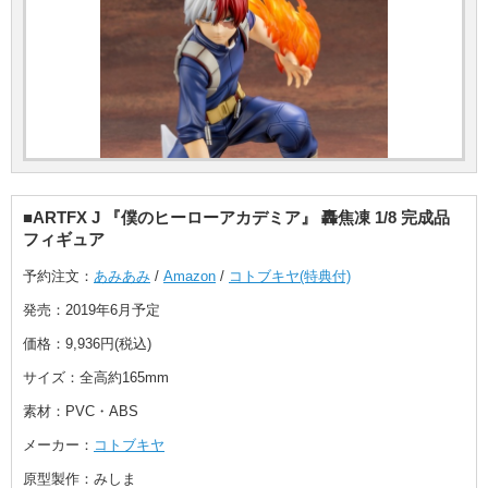
■ARTFX J 『僕のヒーローアカデミア』 轟焦凍 1/8 完成品
フィギュア
予約注文：
あみあみ
/
Amazon
/
コトブキヤ(特典付)
発売：2019年6月予定
価格：9,936円(税込)
サイズ：全高約165mm
素材：PVC・ABS
メーカー：
コトブキヤ
原型製作：みしま