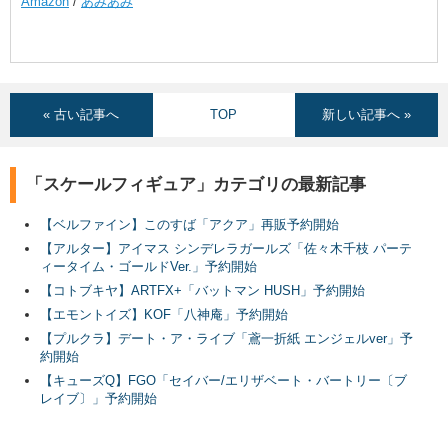
Amazon
/
あみあみ
« 古い記事へ
TOP
新しい記事へ »
「スケールフィギュア」カテゴリの最新記事
【ベルファイン】このすば「アクア」再販予約開始
【アルター】アイマス シンデレラガールズ「佐々木千枝 パーテ
ィータイム・ゴールドVer.」予約開始
【コトブキヤ】ARTFX+「バットマン HUSH」予約開始
【エモントイズ】KOF「八神庵」予約開始
【プルクラ】デート・ア・ライブ「鳶一折紙 エンジェルver」予
約開始
【キューズQ】FGO「セイバー/エリザベート・バートリー〔ブ
レイブ〕」予約開始