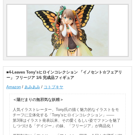
■4-Leaves Tony’sヒロインコレクション 「イノセント☆フェアリ
ー」 フリージア 1/6 完成品フィギュア
Amazon
/
あみあみ
/
コトブキヤ
＜陽だまりの無邪気な妖精＞
人気イラストレーター、Tony氏の描く魅力的なイラストをモ
チーフに立体化する「Tony’sヒロインコレクション」――
第3弾はイラスト発表以来、その愛くるしい姿でファンを魅了
しつづける「デイジー」の妹、「フリージア」が商品化！