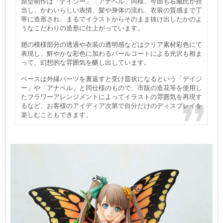
原型制作は「デイジー」「アナベル」同様、今回も右藏氏が担
当し、かわいらしい表情、髪や身体の流れ、衣装の質感まで丁
寧に造形され、まるでイラストからそのまま抜け出したかのよ
うなこだわりの造形に仕上がっています。
翅の模様部分の透過や衣装の透明感などはクリア素材彩色にて
表現し、鮮やかな彩色に加わるパールコートによる光沢も相ま
って、幻想的な雰囲気を醸し出しています。
ベースは外縁パーツを裏返すと受け皿状になるという「デイジ
ー」や「アナベル」と同仕様のもので、市販の造花等を使用し
たフラワーアレンジメントによってイラストの雰囲気を再現す
るなど、お客様のアイディア次第で自分だけのディスプレイを
楽しむこともできます。