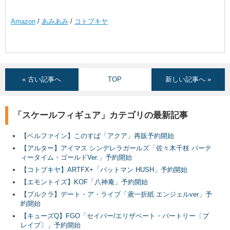
Amazon
/
あみあみ
/
コトブキヤ
« 古い記事へ
TOP
新しい記事へ »
「スケールフィギュア」カテゴリの最新記事
【ベルファイン】このすば「アクア」再販予約開始
【アルター】アイマス シンデレラガールズ「佐々木千枝 パーテ
ィータイム・ゴールドVer.」予約開始
【コトブキヤ】ARTFX+「バットマン HUSH」予約開始
【エモントイズ】KOF「八神庵」予約開始
【プルクラ】デート・ア・ライブ「鳶一折紙 エンジェルver」予
約開始
【キューズQ】FGO「セイバー/エリザベート・バートリー〔ブ
レイブ〕」予約開始