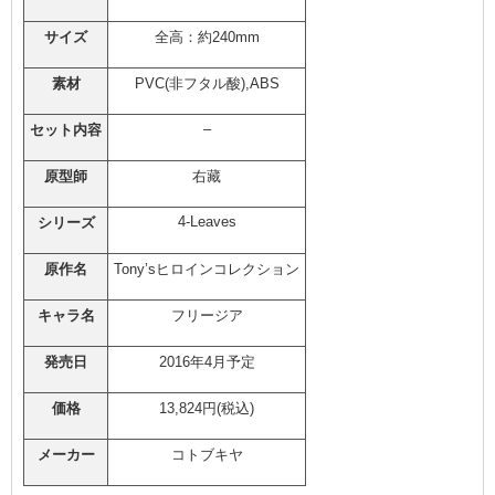
サイズ
全高：約240mm
素材
PVC(非フタル酸),ABS
–
セット内容
原型師
右藏
4-Leaves
シリーズ
原作名
Tony’sヒロインコレクション
キャラ名
フリージア
発売日
2016年4月予定
価格
13,824円(税込)
メーカー
コトブキヤ