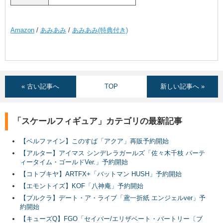
Amazon
/
あみあみ
/
あみあみ(特典付き)
« 古い記事へ
TOP
新しい記事へ »
「スケールフィギュア」カテゴリの最新記事
【ベルファイン】このすば「アクア」再販予約開始
【アルター】アイマス シンデレラガールズ「佐々木千枝 パーテ
ィータイム・ゴールドVer.」予約開始
【コトブキヤ】ARTFX+「バットマン HUSH」予約開始
【エモントイズ】KOF「八神庵」予約開始
【プルクラ】デート・ア・ライブ「鳶一折紙 エンジェルver」予
約開始
【キューズQ】FGO「セイバー/エリザベート・バートリー〔ブ