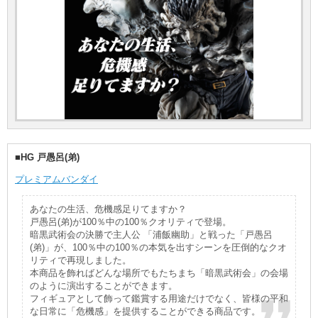
■HG 戸愚呂(弟)
プレミアムバンダイ
あなたの生活、危機感足りてますか？
戸愚呂(弟)が100％中の100％クオリティで登場。
暗黒武術会の決勝で主人公 「浦飯幽助」と戦った「戸愚呂
(弟)」が、100％中の100％の本気を出すシーンを圧倒的なクオ
リティで再現しました。
本商品を飾ればどんな場所でもたちまち「暗黒武術会」の会場
のように演出することができます。
フィギュアとして飾って鑑賞する用途だけでなく、皆様の平和
な日常に「危機感」を提供することができる商品です。