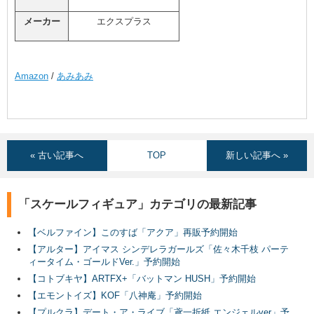
メーカー
エクスプラス
Amazon
/
あみあみ
« 古い記事へ
TOP
新しい記事へ »
「スケールフィギュア」カテゴリの最新記事
【ベルファイン】このすば「アクア」再販予約開始
【アルター】アイマス シンデレラガールズ「佐々木千枝 パーテ
ィータイム・ゴールドVer.」予約開始
【コトブキヤ】ARTFX+「バットマン HUSH」予約開始
【エモントイズ】KOF「八神庵」予約開始
【プルクラ】デート・ア・ライブ「鳶一折紙 エンジェルver」予