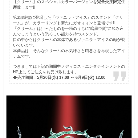
【クリーム】のスペシャルカラーバージョンを
完全受注限定生
産
致します!!
第3部終盤に登場した『ヴァニラ・アイス』のスタンド『クリ
ーム』が、カラーリングも新たにガオォォンと登場です!!
『クリーム』は狙ったものを一瞬のうちに“暗黒空間”に飲み込
んでしまうという恐ろしい能力を持つスタンド。
口の中からはクリームの本体であるヴァニラ・アイスの顔が覗
いています。
本商品は、そんなクリームの不気味さと凶悪さを再現したアイ
テムです。
つきましては下記の期間中メディコス・エンタテインメントの
HP上にてご注文をお受け致します。
◆受注期間：
5月20日(水) 17:00 ～ 6月9日(火) 12:00