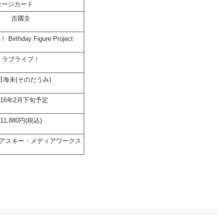
セージカード
吉國圭
rthday Figure Project
ラブライブ！
田海未(そのだうみ)
016年2月下旬予定
11,880円(税込)
A,アスキー・メディアワークス