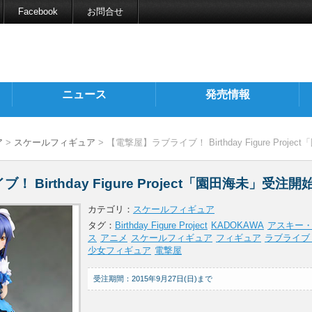
Facebook
お問合せ
ニュース
発売情報
ア
>
スケールフィギュア
> 【電撃屋】ラブライブ！ Birthday Figure Proj
 Birthday Figure Project「園田海未」受注開
カテゴリ：
スケールフィギュア
タグ：
Birthday Figure Project
KADOKAWA
アスキー
ス
アニメ
スケールフィギュア
フィギュア
ラブライブ
少女フィギュア
電撃屋
受注期間：2015年9月27日(日)まで