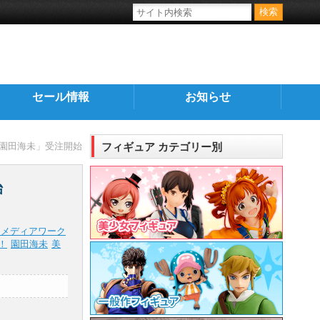
セール情報
お知らせ
ect「園田海未」受注開始
フィギュア カテゴリー別
始
・メディアワーク
！
園田海未
美