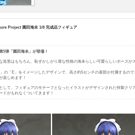
gure Project 園田海未 1/8 完成品フィギュア
第5弾「園田海未
」が登場！
な造形はもちろん、恥ずかしがり屋な性格の海未らしい可愛らしいポーズが
VE!」の「E」をイメージしたデザインで、高さ約5センチの基部が付属するの
が楽しめます！
として、フィギュアのモチーフとなったイラストがデザインされた特製クリ
ードがもれなくついてきます！