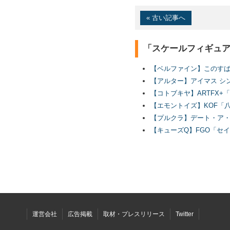
« 古い記事へ
「スケールフィギュ
【ベルファイン】このす
【アルター】アイマス シ
【コトブキヤ】ARTFX+
【エモントイズ】KOF「
【プルクラ】デート・ア・
【キューズQ】FGO「セ
運営会社
広告掲載
取材・プレスリリース
Twitter