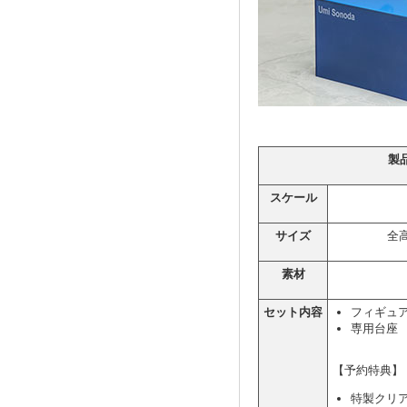
製
スケール
サイズ
全高
素材
セット内容
フィギュ
専用台座
【予約特典】
特製クリア