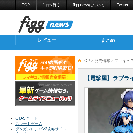
TOP
figgへ行く
figg newsについて
Twitter
レビュー
まとめ
TOP
>
発売情報
>
フィギュ
【電撃屋】ラブライブ！
GTA5 チート
スマートゲーム
ダンガンロンパV3攻略サイト