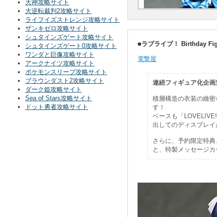
大神攻略サイト
大逆転裁判2攻略サイト
ライフイズストレンジ攻略サイト
ザンキゼロ攻略サイト
シュタインズゲート攻略サイト
■ラブライブ！ Birthday Fi
シュタインズゲート0攻略サイト
ワンダと巨像攻略サイト
電撃屋
アークナイツ攻略サイト
ポケモンスリープ攻略サイト
ブラウンダスト2攻略サイト
連続フィギュア化企画
ダーク姫攻略サイト
Sea of Stars攻略サイト
積層構造の衣装の緻密
ドット勇者攻略サイト
す！
ベースも「LOVELI
出してのディスプレイ
さらに、予約限定特典
と、特製メッセージカ