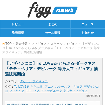
レビュー
まとめ
ニュース
発売情報
セール情報
お知らせ
TOP
>
発売情報
>
フィギュア
>
スケールフィギュア
> 【デザインコ
コ】To LOVEる-とらぶる-ダークネス「モモ・ベリア・デビルーク 等身
大フィギュア」抽選販売開始
【デザインココ】To LOVEる-とらぶる-ダークネス
「モモ・ベリア・デビルーク 等身大フィギュア」抽
選販売開始
カテゴリ：
スケールフィギュア
タグ：
To LOVEる-とらぶる-
アニメ
スケールフィギュア
デザインコ
コ
フィギュア
モモ・ベリア・デビルーク
美少女フィギュア
2016/05/24
10体限定/抽選販売 ※抽選受付期間：2016年6月26日(日) 21:00 まで