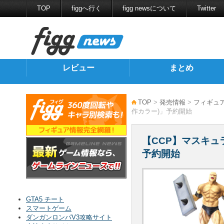
TOP
figgへ行く
figg newsについて
Twitter
レビュー
まとめ
TOP
>
発売情報
>
フィギュ
作カラー)」予約開始
【CCP】マスキュ
予約開始
GTA5 チート
スマートゲーム
ダンガンロンパV3攻略サイト