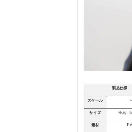
製品仕様
–
スケール
サイズ
全高：約
P
素材