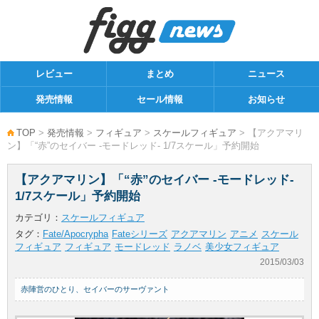
レビュー
まとめ
ニュース
発売情報
セール情報
お知らせ
TOP
>
発売情報
>
フィギュア
>
スケールフィギュア
> 【アクアマリ
ン】「“赤”のセイバー -モードレッド- 1/7スケール」予約開始
【アクアマリン】「“赤”のセイバー -モードレッド-
1/7スケール」予約開始
カテゴリ：
スケールフィギュア
タグ：
Fate/Apocrypha
Fateシリーズ
アクアマリン
アニメ
スケール
フィギュア
フィギュア
モードレッド
ラノベ
美少女フィギュア
2015/03/03
赤陣営のひとり、セイバーのサーヴァント