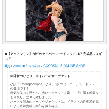
■【アクアマリン】“赤”のセイバー -モードレッド- 1/7 完成品フィギ
ュア
figg
/
Amazon
/
あみあみ
/
GOODSMILE ONLINE SHOP
赤陣営のひとり、セイバーのサーヴァント
小説『Fate/Apocrypha』より、“赤”のセイバー、モードレッド
の登場です！
勝気な笑みを浮かべ、赤いジャケットを翻して振り返る瞬間を
切り取り、立体化致しました。
ハードな印象のブーツやジャケットは、イラストの近衛乙嗣氏
による追加資料で細部を徹底再現。