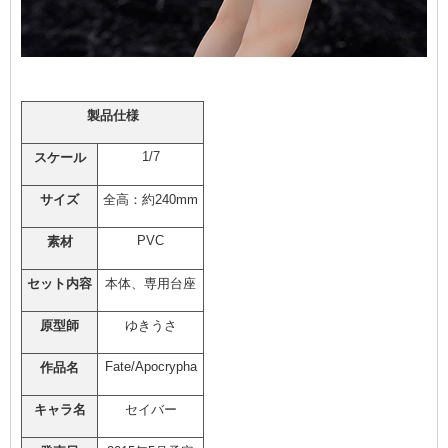
製品仕様
1/7
スケール
サイズ
全高：約240mm
PVC
素材
セット内容
本体、専用台座
原型師
ゆきうさ
Fate/Apocrypha
作品名
キャラ名
セイバー