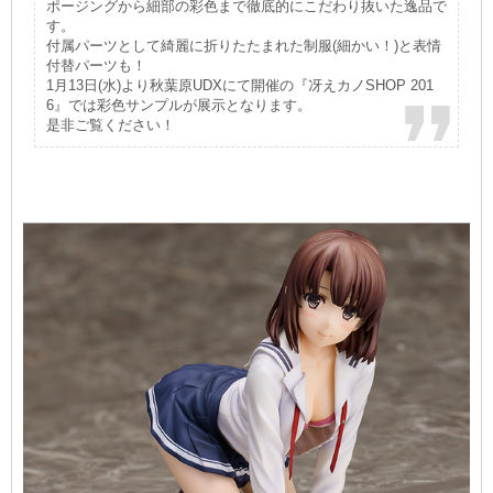
ポージングから細部の彩色まで徹底的にこだわり抜いた逸品で
す。
付属パーツとして綺麗に折りたたまれた制服(細かい！)と表情
付替パーツも！
1月13日(水)より秋葉原UDXにて開催の『冴えカノSHOP 201
6』では彩色サンプルが展示となります。
是非ご覧ください！