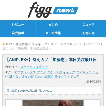
レビュー
まとめ
ニュース
発売情報
セール情報
お知らせ
TOP
>
発売情報
>
フィギュア
>
スケールフィギュア
> 【ANIPLEX+】
冴えカノ「加藤恵」本日受注最終日
【ANIPLEX+】冴えカノ「加藤恵」本日受注最終日
カテゴリ：
スケールフィギュア
タグ：
アニプレックス
アニメ
スケールフィギュア
フィギュア
ラノ
ベ
冴えない彼女の育てかた
加藤恵
美少女フィギュア
2016/02/29
受注期間：2016年2月29日(月) 24:00 まで