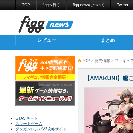
TOP
figgへ行く
figg newsについて
Twitter
レビュー
まとめ
TOP
>
発売情報
>
フィギュ
【AMAKUNI】
GTA5 チート
スマートゲーム
ダンガンロンパV3攻略サイト