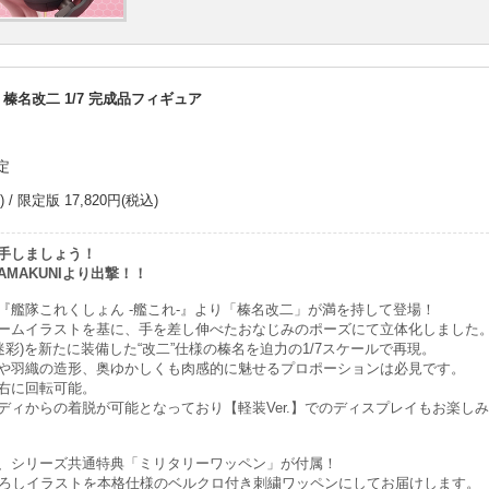
 榛名改二 1/7 完成品フィギュア
定
/ 限定版 17,820円(税込)
手しましょう！
MAKUNIより出撃！！
『艦隊これくしょん -艦これ-』より「榛名改二」が満を持して登場！
ームイラストを基に、手を差し伸べたおなじみのポーズにて立体化しました
ル迷彩)を新たに装備した“改二”仕様の榛名を迫力の1/7スケールで再現。
や羽織の造形、奥ゆかしくも肉感的に魅せるプロポーションは必見です。
右に回転可能。
ディからの着脱が可能となっており【軽装Ver.】でのディスプレイもお楽し
、シリーズ共通特典「ミリタリーワッペン」が付属！
き下ろしイラストを本格仕様のベルクロ付き刺繍ワッペンにしてお届けします。