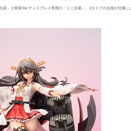
台座」と軽装Ver.ディスプレイ専用の「ミニ台座」、2タイプの台座が付属し