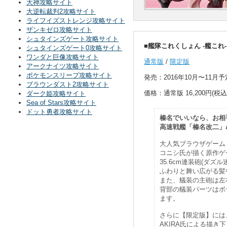
大神攻略サイト
大逆転裁判2攻略サイト
ライフイズストレンジ攻略サイト
ザンキゼロ攻略サイト
シュタインズゲート攻略サイト
■艦隊これくしょん -艦これ-
シュタインズゲート0攻略サイト
ワンダと巨像攻略サイト
通常版
/
限定版
アークナイツ攻略サイト
ポケモンスリープ攻略サイト
発売：2016年10月〜11月予
ブラウンダスト2攻略サイト
価格：通常版 16,200円(税込) 
ダーク姫攻略サイト
Sea of Stars攻略サイト
ドット勇者攻略サイト
榛名でいいなら、お相
高速戦艦「榛名改二」A
大人気ブラウザゲーム
コニシ氏が描く原作ゲ
35.6cm連装砲(ダズ
ふわりと舞い広がる髪
また、艤装の主砲は左
背部の艤装パーツはボ
ます。
さらに【限定版】には
AKIRA氏による描