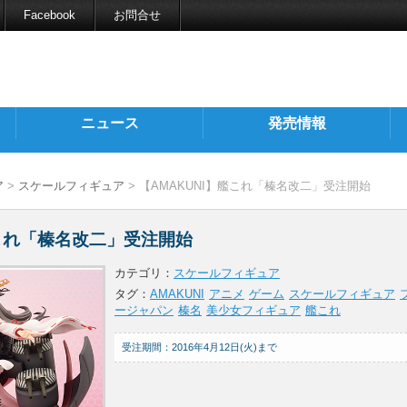
Facebook
お問合せ
ニュース
発売情報
ア
>
スケールフィギュア
> 【AMAKUNI】艦これ「榛名改二」受注開始
艦これ「榛名改二」受注開始
カテゴリ：
スケールフィギュア
タグ：
AMAKUNI
アニメ
ゲーム
スケールフィギュア
ージャパン
榛名
美少女フィギュア
艦これ
受注期間：2016年4月12日(火)まで