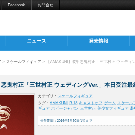
Facebook
お問合せ
ニュース
発売情報
ア
>
スケールフィギュア
> 【AMAKUNI】装甲悪鬼村正「三世村正 ウェディン
装甲悪鬼村正「三世村正 ウェディングVer.」本日受注最
カテゴリ：
スケールフィギュア
タグ：
AMAKUNI
R-18
キャストオフ
ゲーム
スケール
ギュア
ホビージャパン
三世村正
美少女フィギュア
装
受注期間：2016年5月30日(月)まで