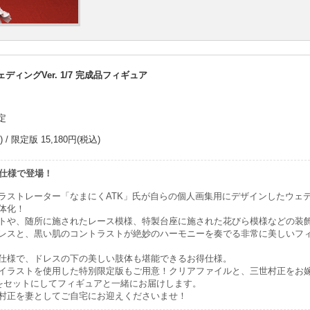
ディングVer. 1/7 完成品フィギュア
定
/ 限定版 15,180円(税込)
”仕様で登場！
ラストレーター「なまにくATK」氏が自らの個人画集用にデザインしたウェ
体化！
トや、随所に施されたレース模様、特製台座に施された花びら模様などの装
レスと、黒い肌のコントラストが絶妙のハーモニーを奏でる非常に美しいフ
仕様で、ドレスの下の美しい肢体も堪能できるお得仕様。
イラストを使用した特別限定版もご用意！クリアファイルと、三世村正をお
”をセットにしてフィギュアと一緒にお届けします。
村正を妻としてご自宅にお迎えくださいませ！