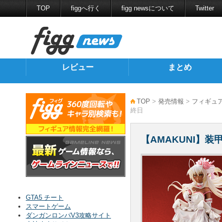
TOP
figgへ行く
figg newsについて
Twitter
レビュー
まとめ
TOP
>
発売情報
>
フィギュ
終日
【AMAKUNI】
GTA5 チート
スマートゲーム
ダンガンロンパV3攻略サイト