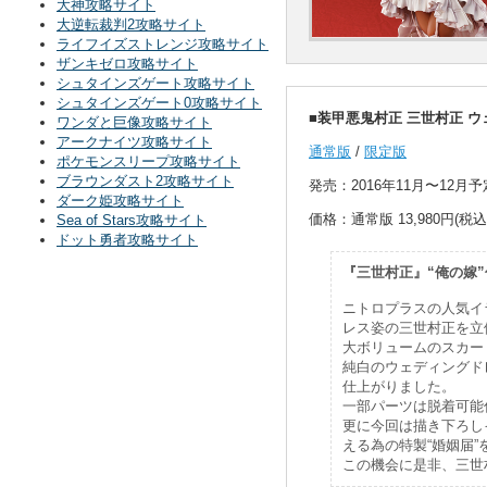
大神攻略サイト
大逆転裁判2攻略サイト
ライフイズストレンジ攻略サイト
ザンキゼロ攻略サイト
シュタインズゲート攻略サイト
シュタインズゲート0攻略サイト
■装甲悪鬼村正 三世村正 ウェ
ワンダと巨像攻略サイト
アークナイツ攻略サイト
通常版
/
限定版
ポケモンスリープ攻略サイト
ブラウンダスト2攻略サイト
発売：2016年11月〜12月予
ダーク姫攻略サイト
価格：通常版 13,980円(税込) 
Sea of Stars攻略サイト
ドット勇者攻略サイト
『三世村正』“俺の嫁
ニトロプラスの人気イ
レス姿の三世村正を立
大ボリュームのスカー
純白のウェディングド
仕上がりました。
一部パーツは脱着可能
更に今回は描き下ろし
える為の特製“婚姻届
この機会に是非、三世