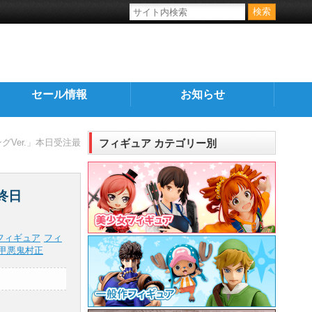
セール情報
お知らせ
グVer.」本日受注最
フィギュア カテゴリー別
終日
フィギュア
フィ
甲悪鬼村正