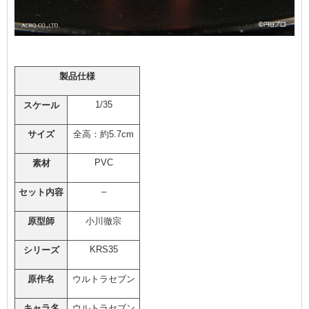
製品仕様
1/35
スケール
サイズ
全高：約5.7cm
PVC
素材
–
セット内容
原型師
小川徹宗
KRS35
シリーズ
原作名
ウルトラセブン
キャラ名
ウルトラセブン