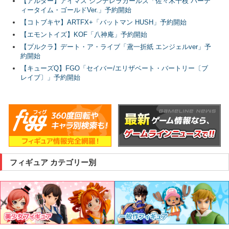
【アルター】アイマス シンデレラガールズ「佐々木千枝 パーテ
ィータイム・ゴールドVer.」予約開始
【コトブキヤ】ARTFX+「バットマン HUSH」予約開始
【エモントイズ】KOF「八神庵」予約開始
【プルクラ】デート・ア・ライブ「鳶一折紙 エンジェルver」予
約開始
【キューズQ】FGO「セイバー/エリザベート・バートリー〔ブ
レイブ〕」予約開始
フィギュア カテゴリー別