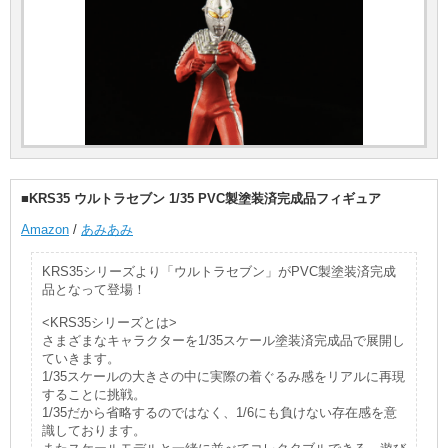
■KRS35 ウルトラセブン 1/35 PVC製塗装済完成品フィギュア
Amazon
/
あみあみ
KRS35シリーズより「ウルトラセブン」がPVC製塗装済完成
品となって登場！
<KRS35シリーズとは>
さまざまなキャラクターを1/35スケール塗装済完成品で展開し
ていきます。
1/35スケールの大きさの中に実際の着ぐるみ感をリアルに再現
することに挑戦。
1/35だから省略するのではなく、1/6にも負けない存在感を意
識しております。