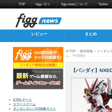
TOP
figgへ行く
figg newsについて
Twitter
レビュー
まとめ
TOP
>
発売情報
>
フィギュ
ム」予約開始
【バンダイ】NXE
GTA5 チート
スマートゲーム
ダンガンロンパV3攻略サイト