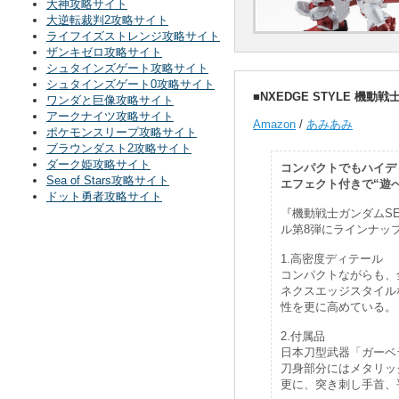
大神攻略サイト
大逆転裁判2攻略サイト
ライフイズストレンジ攻略サイト
ザンキゼロ攻略サイト
シュタインズゲート攻略サイト
シュタインズゲート0攻略サイト
■NXEDGE STYLE 機
ワンダと巨像攻略サイト
アークナイツ攻略サイト
Amazon
/
あみあみ
ポケモンスリープ攻略サイト
ブラウンダスト2攻略サイト
ダーク姫攻略サイト
コンパクトでもハイデ
Sea of Stars攻略サイト
エフェクト付きで“遊
ドット勇者攻略サイト
『機動戦士ガンダムSE
ル第8弾にラインナッ
1.高密度ディテール
コンパクトながらも、
ネクスエッジスタイル
性を更に高めている。
2.付属品
日本刀型武器「ガーベ
刀身部分にはメタリッ
更に、突き刺し手首、