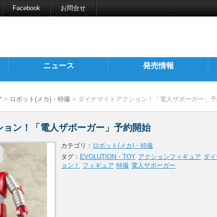
Facebook
お問合せ
ニュース
発売情報
ア
>
ロボット(メカ)・特撮
> ダイナマイトアクション！「電人ザボーガー」
ション！「電人ザボーガー」予約開始
カテゴリ：
ロボット(メカ)・特撮
タグ：
EVOLUTION・TOY
アクションフィギュア
ダイ
ョン！
フィギュア
特撮
電人ザボーガー