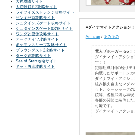
大神攻略サイト
大逆転裁判2攻略サイト
ライフイズストレンジ攻略サイト
ザンキゼロ攻略サイト
シュタインズゲート攻略サイト
■ダイナマイトアクション！ 
シュタインズゲート0攻略サイト
ワンダと巨像攻略サイト
Amazon
/
あみあみ
アークナイツ攻略サイト
ポケモンスリープ攻略サイト
ブラウンダスト2攻略サイト
電人ザボーガー Go！
ダーク姫攻略サイト
ダイナマイトアクショ
Sea of Stars攻略サイト
す！！
ドット勇者攻略サイト
犯罪組織Σ団の繰り出
内蔵したサポートメカ
ダイナマイトアクショ
組み換え自由なマグネ
ット、シーシャークの
銃等、各種武装も再現
各部の関節に装備した
可能です。
ダイナマイトアクショ