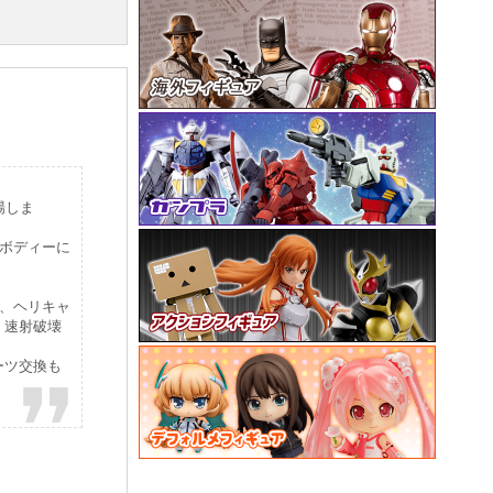
場しま
ボディーに
ー、ヘリキャ
、速射破壊
ーツ交換も