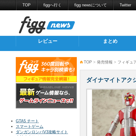
TOP
figgへ行く
figg newsについて
Twitter
レビュー
まとめ
TOP
>
発売情報
>
フィギュ
ダイナマイトアク
GTA5 チート
スマートゲーム
ダンガンロンパV3攻略サイト