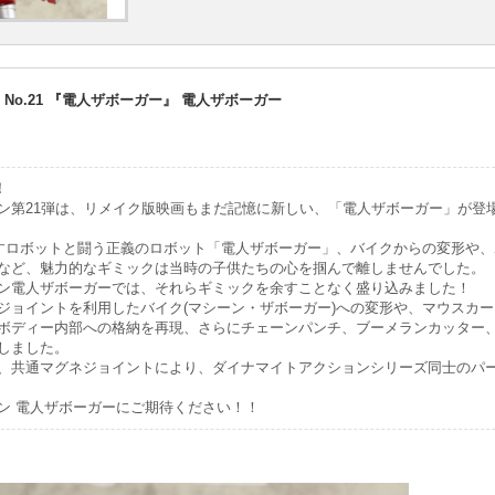
No.21 『電人ザボーガー』 電人ザボーガー
！
ン第21弾は、リメイク版映画もまだ記憶に新しい、「電人ザボーガー」が登
すロボットと闘う正義のロボット「電人ザボーガー」、バイクからの変形や、
など、魅力的なギミックは当時の子供たちの心を掴んで離しませんでした。
ン電人ザボーガーでは、それらギミックを余すことなく盛り込みました！
ジョイントを利用したバイク(マシーン・ザボーガー)への変形や、マウスカ
ボディー内部への格納を再現、さらにチェーンパンチ、ブーメランカッター
しました。
、共通マグネジョイントにより、ダイナマイトアクションシリーズ同士のパ
ン 電人ザボーガーにご期待ください！！