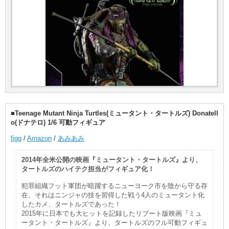
■Teenage Mutant Ninja Turtles(ミュータント・タートルズ) Donatell
o(ドナテロ) 1/6 可動フィギュア
figg
/
Amazon
/
あみあみ
2014年全米公開の映画『ミュータント・タートルズ』より、
タートルズのハイテク担当がフィギュア化！
犯罪組織フット軍団が暗躍するニューヨーク市を陰から守る存
在、それはニンジャの技を習得した戦う4人のミュータント化
したカメ、タートルズであった！
2015年に日本でも大ヒットを記録したリブート版映画『ミュ
ータント・タートルズ』より、タートルズのフル可動フィギュ