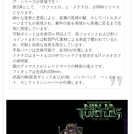
ア・シリーズが登場です！
第2弾として、「ラファエロ」と「ドナテロ」が同時リリース
となります。
細かな造形と塗装により、皮膚の質感や皺、そしてバトルダメ
ージまでもが表現され、劇中の姿を表情から装備に至るまで忠
実に再現しています。
可動ポイントは全身25ヶ所以上で、首ジョイントおよび肘ジ
ョイントまわりは軟質PVC素材による表皮で覆われているた
め、可動と自然な造形を両立しています。
手首パーツは交換可能で、全3対が付属します。
ドナテロはタートルズの中でハイテクを担当するITメカオタク
の発明家。
紫のアイマスクがトレードマークの棒術の達人です。
フィギュアは全高約339mm。
武器の棒(延長ギミックあり)の他、バックパック、ヘッドセッ
ト、そしてトランシーバーが付属します。