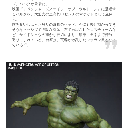
プ。ハルクが登場だ。
映画『アベンジャーズ／エイジ・オブ・ウルトロン』に登場す
るハルクを、大迫力の全高約61センチのマケットとして立体
化。
歯を食いしばった怒りの形相のヘッド、今にも襲い掛かってき
そうなマッシブで強靭な肉体、布で再現されたコスチュームな
ど、サイドショウの確かな技術により、細部に至るまで精巧に
造りこまれている。台座は、瓦礫が散乱したジオラマ風となっ
ているぞ。