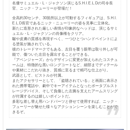
名優サミュエル・L・ジャクソン演じるS.H.I.E.L.Dの司令長
官、ニック・フューリーが登場だ！
全高約30センチ、30箇所以上が可動するフィギュアは、S.H.I.
E.L.D長官であるニック・ニューリーの姿を見事に立体化。
新たに造形された厳しい表情が印象的なヘッドは、演じるサミ
ュエル・L・ジャクソンの肖像権をクリア。
皺や皮膚の質感を再現すべく、一つひとつハンドペイントによ
る塗装が施されている。
彼のトレードマークでもある、左目を覆う眼帯は取り外しが可
能で、傷ついた左目を露出することができる。
『アベンジャーズ』からデザインに変更が加えられたコスチュ
ームは、特徴的な黒いロングコートなど、細部までディテール
や素材にこだわり抜き、質感に至るまで精巧な仕上がり。
武器として、ピストルが付属。
またアクセサリーとして、「盗聴されている」と画面に表示さ
れた携帯電話や、劇中でキーアイテムとなったポータブルスト
レージデバイス、そして負傷した左腕を支えたアームスリング
が付属するのは嬉しいポイントだ。
多彩な差し替え用ハンドパーツと併せて使用すれば、ニック・
フューリーが魅せた様々なアクションシーンを楽しむことがで
きるぞ。