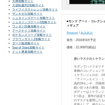
大神攻略サイト
大逆転裁判2攻略サイト
ライフイズストレンジ攻略サイト
ザンキゼロ攻略サイト
シュタインズゲート攻略サイト
■モンド アート・コレクシ
シュタインズゲート0攻略サイト
ィギュア
ワンダと巨像攻略サイト
アークナイツ攻略サイト
Amazon
/
あみあみ
ポケモンスリープ攻略サイト
ブラウンダスト2攻略サイト
発売：2016年9月予定
ダーク姫攻略サイト
価格：22,000円(税込)
Sea of Stars攻略サイト
ドット勇者攻略サイト
赤いマスクのミケラン
モダンでハイクオリテ
体物のコレクションラ
ミケランジェロが、1
『ティーンエイジ・ミ
高約28センチ、25箇
鋭い目つきの表情、筋
ボディーはミケランジ
1つ目は、原作の設定
のマスクを着用したも
武器として、彼のトレ