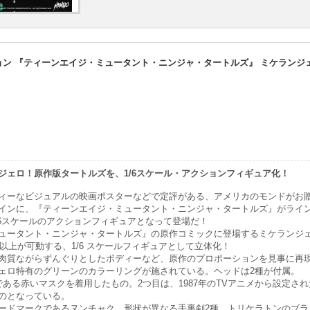
ョン 『ティーンエイジ・ミュータント・ニンジャ・タートルズ』 ミケランジェロ
ジェロ！原作版タートルズを、1/6スケール・アクションフィギュア化！
ィーなビジュアルの映画ポスターなどで定評がある、アメリカのモンドがお
インに、『ティーンエイジ・ミュータント・ニンジャ・タートルズ』がライ
/6スケールのアクションフィギュアとなって登場だ！
ュータント・ニンジャ・タートルズ』の原作コミックに登場するミケランジ
所以上が可動する、1/6 スケールフィギュアとして立体化！
肉質ながらずんぐりとしたボディーなど、原作のプロポーションを見事に再
ェロ特有のグリーンのカラーリングが施されている。ヘッドは2種が付属。
である赤いマスクを着用したもの。2つ目は、1987年のTVアニメから設定さ
のとなっている。
ードマークであるヌンチャク、形状が異なる手裏剣2種、トリケラトンのブラ