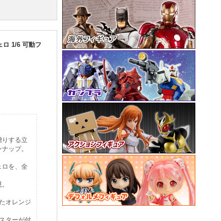
 1/6 可動フ
贈りする立
ンナップ。
ェロを、全
現。
れたオレンジ
スターが付