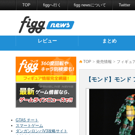
TOP
figgへ行く
figg newsについて
Twitter
レビュー
まとめ
TOP
>
発売情報
>
フィギュ
【モンド】モンド
GTA5 チート
スマートゲーム
ダンガンロンパV3攻略サイト