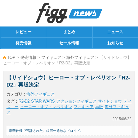
レビュー
まとめ
ニュース
発売情報
セール情報
お知らせ
TOP
>
発売情報
>
フィギュア
>
海外フィギュア
> 【サイドショウ】
ヒーロー・オブ・レベリオン「R2-D2」再販決定
【サイドショウ】ヒーロー・オブ・レベリオン「R2-
D2」再販決定
カテゴリ：
海外フィギュア
タグ：
R2-D2
STAR WARS
アクションフィギュア
サイドショウ
ディ
ズニー
ヒーロー・オブ・レベリオン
フィギュア
再販
海外フィギュ
ア
2015/06/22
豪華仕様で設計された、銀河一勇敢なドロイド。