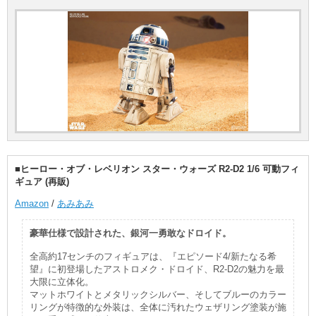
■ヒーロー・オブ・レベリオン スター・ウォーズ R2-D2 1/6 可動フィ
ギュア (再販)
Amazon
/
あみあみ
豪華仕様で設計された、銀河一勇敢なドロイド。
全高約17センチのフィギュアは、『エピソード4/新たなる希
望』に初登場したアストロメク・ドロイド、R2-D2の魅力を最
大限に立体化。
マットホワイトとメタリックシルバー、そしてブルーのカラー
リングが特徴的な外装は、全体に汚れたウェザリング塗装が施