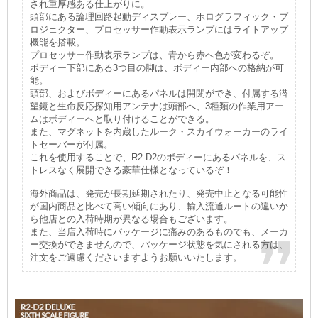
され重厚感ある仕上がりに。
頭部にある論理回路起動ディスプレー、ホログラフィック・プ
ロジェクター、プロセッサー作動表示ランプにはライトアップ
機能を搭載。
プロセッサー作動表示ランプは、青から赤へ色が変わるぞ。
ボディー下部にある3つ目の脚は、ボディー内部への格納が可
能。
頭部、およびボディーにあるパネルは開閉ができ、付属する潜
望鏡と生命反応探知用アンテナは頭部へ、3種類の作業用アー
ムはボディーへと取り付けることができる。
また、マグネットを内蔵したルーク・スカイウォーカーのライ
トセーバーが付属。
これを使用することで、R2-D2のボディーにあるパネルを、ス
トレスなく展開できる豪華仕様となっているぞ！
海外商品は、発売が長期延期されたり、発売中止となる可能性
が国内商品と比べて高い傾向にあり、輸入流通ルートの違いか
ら他店との入荷時期が異なる場合もございます。
また、当店入荷時にパッケージに痛みのあるものでも、メーカ
ー交換ができませんので、パッケージ状態を気にされる方は、
注文をご遠慮くださいますようお願いいたします。