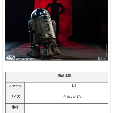
製品仕様
1/6
スケール
サイズ
全高：約17cm
–
素材