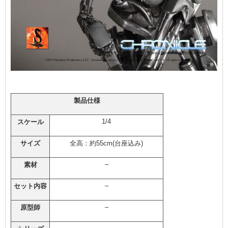
製品仕様
1/4
スケール
サイズ
全高：約55cm(台座込み)
–
素材
–
セット内容
–
原型師