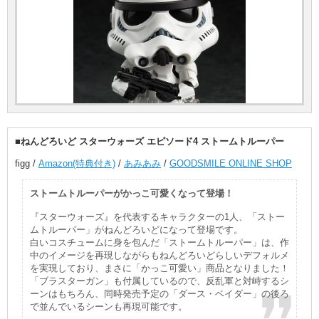
■ねんどろいど スターウォーズ エピソード4 ストームトルーパー
figg /
Amazon(特典付き)
/
あみあみ
/
GOODSMILE ONLINE SHOP
ストームトルーパーがかっこ可愛くなって登場！
『スターウォーズ』を代表するキャラクターの1人、「ストー
ムトルーパー」がねんどろいどになって登場です。
白いコスチュームに身を包んだ「ストームトルーパー」は、作
中のイメージを再現しながらもねんどろいどらしいデフォルメ
を実現しており、まさに「かっこ可愛い」商品となりました！
「ブラスターガン」も付属しているので、反乱軍と対峙するシ
ーンはもちろん、同時発売予定の「ダース・ベイダー」の後ろ
で並んでいるシーンも再現可能です。