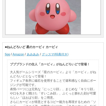
■ねんどろいど 星のカービィ カービィ
figg
/
Amazon
/
あみあみ
/
グッスマ(特典付き)
プププランドの住人「カービィ」がねんどろいどで登場！
大人気ゲームシリーズ『星のカービィ』より「カービィ」がね
んどろいどとなって登場！
フィギュア各所に磁石を使用することで違和感なく自由にポー
ジングが可能です。
表情パーツには元気な「にっこり顔」、まじめな「キリリ顔」
や口を大きく開けた「すいこみ顔」、ぷくっと膨れた顔が可愛
らしい「ほおばり顔」をご用意。
さらにカービィが得意とするコピー能力を再現するための「ソ