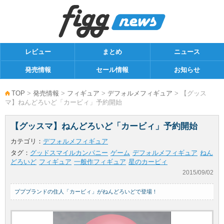
レビュー
まとめ
ニュース
発売情報
セール情報
お知らせ
TOP
>
発売情報
>
フィギュア
>
デフォルメフィギュア
> 【グッス
マ】ねんどろいど「カービィ」予約開始
【グッスマ】ねんどろいど「カービィ」予約開始
カテゴリ：
デフォルメフィギュア
タグ：
グッドスマイルカンパニー
ゲーム
デフォルメフィギュア
ねん
どろいど
フィギュア
一般作フィギュア
星のカービィ
2015/09/02
プププランドの住人「カービィ」がねんどろいどで登場！