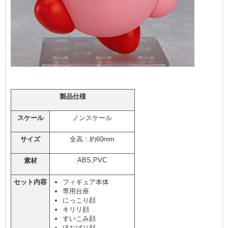
製品仕様
スケール
ノンスケール
サイズ
全高：約60mm
ABS,PVC
素材
セット内容
フィギュア本体
専用台座
にっこり顔
キリリ顔
すいこみ顔
ほおばり顔