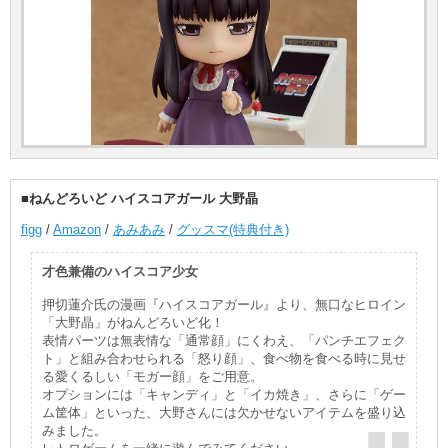
■ねんどろいど ハイスコアガール 大野晶
figg
/
Amazon
/
あみあみ
/
グッスマ(特典付き)
才色兼備のハイスコア少女
押切蓮介氏の漫画『ハイスコアガール』より、無口なヒロイン
「大野晶」がねんどろいど化！
表情パーツは無表情な「通常顔」にくわえ、「パンチエフェク
ト」と組み合わせられる「怒り顔」、食べ物を食べる時に見せ
る愛くるしい「モガー顔」をご用意。
オプションには「キャンディ」と「イカ焼き」、さらに「ゲー
ム筐体」といった、大野さんには欠かせないアイテムを盛り込
みました。