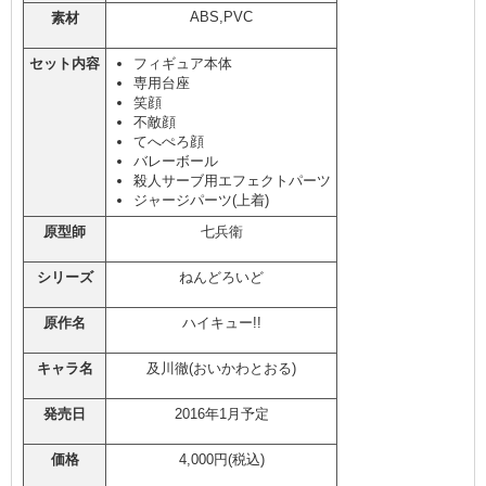
ABS,PVC
素材
セット内容
フィギュア本体
専用台座
笑顔
不敵顔
てへぺろ顔
バレーボール
殺人サーブ用エフェクトパーツ
ジャージパーツ(上着)
原型師
七兵衛
シリーズ
ねんどろいど
原作名
ハイキュー!!
キャラ名
及川徹(おいかわとおる)
発売日
2016年1月予定
価格
4,000円(税込)