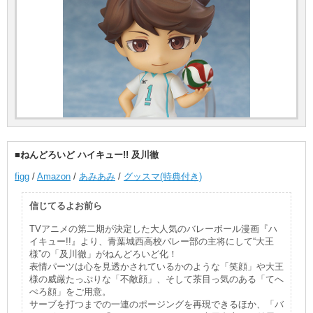
■ねんどろいど ハイキュー!! 及川徹
figg
/
Amazon
/
あみあみ
/
グッスマ(特典付き)
信じてるよお前ら
TVアニメの第二期が決定した大人気のバレーボール漫画『ハ
イキュー!!』より、青葉城西高校バレー部の主将にして“大王
様”の「及川徹」がねんどろいど化！
表情パーツは心を見透かされているかのような「笑顔」や大王
様の威厳たっぷりな「不敵顔」、そして茶目っ気のある「てへ
ぺろ顔」をご用意。
サーブを打つまでの一連のポージングを再現できるほか、「バ