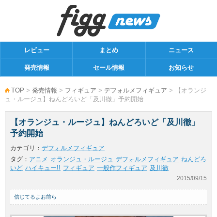
レビュー
まとめ
ニュース
発売情報
セール情報
お知らせ
TOP
>
発売情報
>
フィギュア
>
デフォルメフィギュア
> 【オランジ
ュ・ルージュ】ねんどろいど「及川徹」予約開始
【オランジュ・ルージュ】ねんどろいど「及川徹」
予約開始
カテゴリ：
デフォルメフィギュア
タグ：
アニメ
オランジュ・ルージュ
デフォルメフィギュア
ねんどろ
いど
ハイキュー!!
フィギュア
一般作フィギュア
及川徹
2015/09/15
信じてるよお前ら