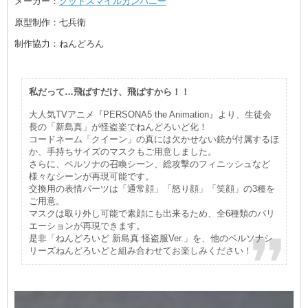
メーカー：
グッドスマイルカンパニー
原型制作：七兵衛
制作協力：ねんどろん
私だって…飛ばすだけ、飛ばすから！！
大人気TVアニメ『PERSONA5 the Animation』より、生徒会
長の「新島真」が怪盗姿でねんどろいど化！
コードネーム「クイーン」の真には欠かせない銃が付属するほ
か、手持ちサイズのマスクもご用意しました。
さらに、ペルソナの召喚シーン、総攻撃のフィニッシュなど
様々なシーンが再現可能です。
交換用の表情パーツは「通常顔」「怒り顔」「笑顔」の3種を
ご用意。
マスクは取り外し可能で素顔にも出来るため、全6種類のバリ
エーションが再現できます。
是非「ねんどろいど 新島真 怪盗服Ver.」を、他のペルソナシ
リーズねんどろいどと組み合わせてお楽しみください！