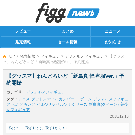
レビュー
まとめ
ニュース
発売情報
セール情報
お知らせ
TOP
>
発売情報
>
フィギュア
>
デフォルメフィギュア
> 【グッス
マ】ねんどろいど「新島真 怪盗服Ver.」予約開始
【グッスマ】ねんどろいど「新島真 怪盗服Ver.」予
約開始
カテゴリ：
デフォルメフィギュア
タグ：
アニメ
グッドスマイルカンパニー
ゲーム
デフォルメフィギュ
ア
ねんどろいど
ペルソナ5
ペルソナシリーズ
新島真(クイーン)
美少
女フィギュア
2018/12/10
私だって…飛ばすだけ、飛ばすから！！