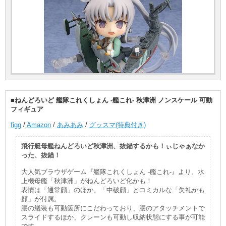
■ねんどろいど 艦隊これくしょん -艦これ- 秋津洲 ノンスケール 可動
フィギュア
figg
/
Amazon
/
あみあみ
/
グッスマ(特典付き)
飛行艇母艦ねんどろいど秋津洲、抜錨するかも！ぃじゃぁなか
った、抜錨！
大人気ブラウザゲーム『艦隊これくしょん -艦これ-』より、水
上機母艦「秋津洲」がねんどろいど化かも！
表情は「通常顔」のほか、「中破顔」とコミカルな「失礼かも
顔」が付属。
腰の艤装も可動箇所にこだわっており、腰のアタッチメントで
スライドするほか、クレーンも可動し収納状態にする事が可能