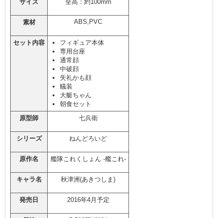
サイズ
全高：約100mm
ABS,PVC
素材
セット内容
フィギュア本体
専用台座
通常顔
中破顔
失礼かも顔
艤装
大艇ちゃん
朝食セット
原型師
七兵衛
シリーズ
ねんどろいど
原作名
艦隊これくしょん -艦これ-
キャラ名
秋津洲(あきつしま)
発売日
2016年4月予定