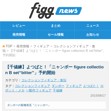
レビュー
まとめ
ニュース
発売情報
セール情報
お知らせ
TOP
>
発売情報
>
フィギュア
>
コレクションフィギュア・食
玩
> 【千値練】よつばと！「ニャンボー figure collection B set“bitter”」
予約開始
【千値練】よつばと！「ニャンボー figure collectio
n B set“bitter”」予約開始
カテゴリ：
コレクションフィギュア・食玩
タグ：
コレクションフィギュア
ダンボー
フィギュア
よつばと！
ロ
ボット・メカ
一般作フィギュア
千値練
2015/08/17
ダンボーの新種発見『ニャンボー』