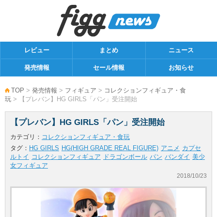
レビュー
まとめ
ニュース
発売情報
セール情報
お知らせ
TOP
>
発売情報
>
フィギュア
>
コレクションフィギュア・食
玩
> 【プレバン】HG GIRLS「パン」受注開始
【プレバン】HG GIRLS「パン」受注開始
カテゴリ：
コレクションフィギュア・食玩
タグ：
HG GIRLS
HG(HIGH GRADE REAL FIGURE)
アニメ
カプセ
ルトイ
コレクションフィギュア
ドラゴンボール
パン
バンダイ
美少
女フィギュア
2018/10/23