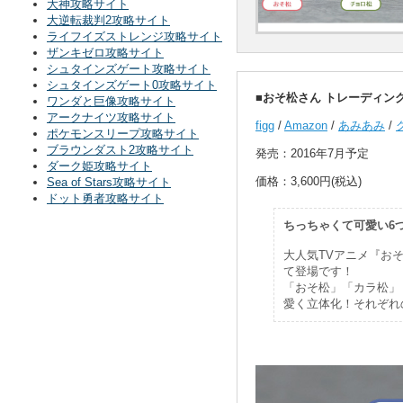
大神攻略サイト
大逆転裁判2攻略サイト
ライフイズストレンジ攻略サイト
ザンキゼロ攻略サイト
シュタインズゲート攻略サイト
シュタインズゲート0攻略サイト
■おそ松さん トレーディング
ワンダと巨像攻略サイト
アークナイツ攻略サイト
figg
/
Amazon
/
あみあみ
/
ポケモンスリープ攻略サイト
ブラウンダスト2攻略サイト
発売：2016年7月予定
ダーク姫攻略サイト
価格：3,600円(税込)
Sea of Stars攻略サイト
ドット勇者攻略サイト
ちっちゃくて可愛い6
大人気TVアニメ『お
て登場です！
「おそ松」「カラ松」
愛く立体化！それぞれ