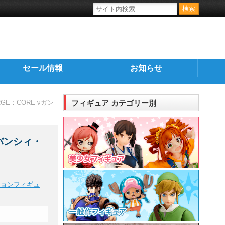
セール情報
お知らせ
GE：CORE νガン
フィギュア カテゴリー別
/バンシィ・
ションフィギュ