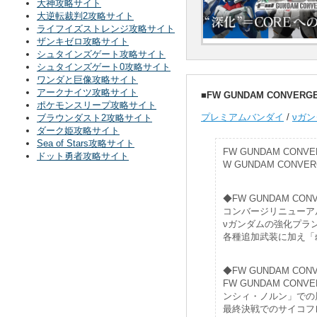
大神攻略サイト
大逆転裁判2攻略サイト
ライフイズストレンジ攻略サイト
ザンキゼロ攻略サイト
シュタインズゲート攻略サイト
シュタインズゲート0攻略サイト
ワンダと巨像攻略サイト
アークナイツ攻略サイト
■FW GUNDAM CONV
ポケモンスリープ攻略サイト
プレミアムバンダイ
/
νガン
ブラウンダスト2攻略サイト
ダーク姫攻略サイト
Sea of Stars攻略サイト
FW GUNDAM CONV
ドット勇者攻略サイト
W GUNDAM CO
◆FW GUNDAM C
コンバージリニューア
νガンダムの強化プラ
各種追加武装に加え「
◆FW GUNDAM C
FW GUNDAM C
ンシィ・ノルン」での
最終決戦でのサイコフ