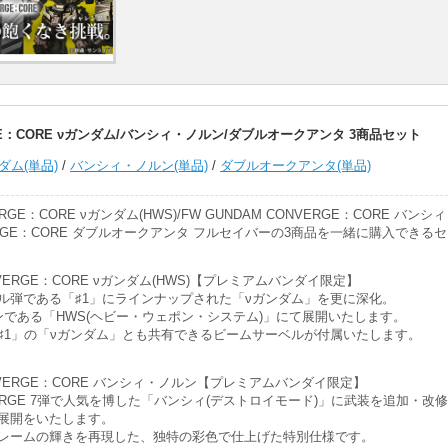
ERGE：CORE νガンダム/バンシィ・ノルン/ダブルオークアンタ 3商品セット
ダム(単品)
/
バンシィ・ノルン(単品)
/
ダブルオークアンタ(単品)
ERGE：CORE νガンダム(HWS)/FW GUNDAM CONVERGE：CORE バンシ
NVERGE：CORE ダブルオークアンタ フルセイバーの3商品を一緒に購入できる
ONVERGE：CORE νガンダム(HWS)【プレミアムバンダイ限定】
ル弾である「♯1」にラインナップされた「νガンダム」を更に深化。
ンである「HWS(ヘビー・ウェポン・システム)」にて展開いたします。
♯1」の「νガンダム」とも共有できるビームサーベルが付属いたします。
ONVERGE：CORE バンシィ・ノルン【プレミアムバンダイ限定】
ONVERGE 7弾で人気を博した「バンシィ(デストロイモード)」に武装を追加・改
展開をいたします。
レームの輝きを再現した、独特の彩色で仕上げた特別仕様です。