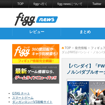
TOP
figgへ行く
figg newsについて
Twitter
レビュー
まとめ
TOP
>
発売情報
>
フィギュ
ダム(HWS)/バンシィ・ノル
【バンダイ】「FW G
ノルン/ダブルオー
GTA5 チート
スマートゲーム
ダンガンロンパV3攻略サイト