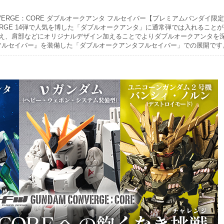
ONVERGE：CORE ダブルオークアンタ フルセイバー【プレミアムバンダイ限
ONVERGE 14弾で人気を博した「ダブルオークアンタ」に通常弾では入れること
え、肩部などにオリジナルデザイン加えることでよりダブルオークアンタを
フルセイバー』を装備した「ダブルオークアンタフルセイバー」での展開です