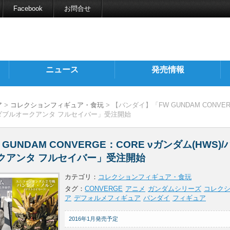
Facebook
お問合せ
ニュース
発売情報
ア
>
コレクションフィギュア・食玩
> 【バンダイ】「FW GUNDAM CONVER
ン/ダブルオークアンタ フルセイバー」受注開始
UNDAM CONVERGE：CORE νガンダム(HWS)
クアンタ フルセイバー」受注開始
カテゴリ：
コレクションフィギュア・食玩
タグ：
CONVERGE
アニメ
ガンダムシリーズ
コレク
ア
デフォルメフィギュア
バンダイ
フィギュア
2016年1月発売予定