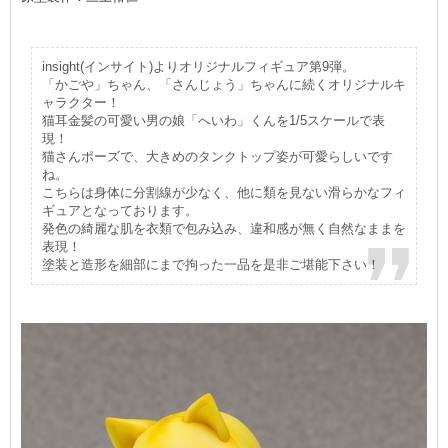
insight(インサイト)よりオリジナルフィギュア第9弾。
「かごや」ちゃん、「さんじょう」ちゃんに続くオリジナルキ
ャラクター！
猫耳金髪の可愛い男の娘「へいわ」くんを1/5スケールで表
現！
猫さんポーズで、大きめのタンクトップ姿が可愛らしいです
ね。
こちらは身体に分割線が少なく、他に類を見ない滑らかなフィ
ギュアとなっております。
発色の綺麗な肌を衣類で包み込み、違和感が無く自然なままを
表現！
塗装と造形を細部にまで拘った一品を是非ご堪能下さい！