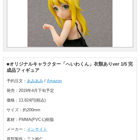
■オリジナルキャラクター「へいわくん」衣類ありver 1/5 完
成品フィギュア
予約注文：
あみあみ
/
Amazon
発売：2019年4月下旬予定
価格：13,824円(税込)
サイズ：約200mm
素材：PMMA(PVC-L)樹脂
メーカー：
インサイト
原型製作：三上裕仁