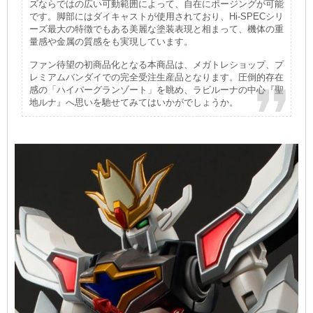
ズならではの広い可動範囲によって、自在にポージングが可能
です。脚部にはダイキャストが使用されており、Hi-SPECシリ
ーズ最大の特徴でもある美麗な塗装表現と相まって、機体の重
量感や金属の質感をも実現しています。
ファン待望の初商品化となる本商品は、メガトレショップ、プ
レミアムバンダイでの完全受注生産品となります。圧倒的存在
感の「ハイパーグランゾート」を眺め、ラビルーナの中心『聖
地ルナ』へ思いを馳せてみてはいかがでしょうか。