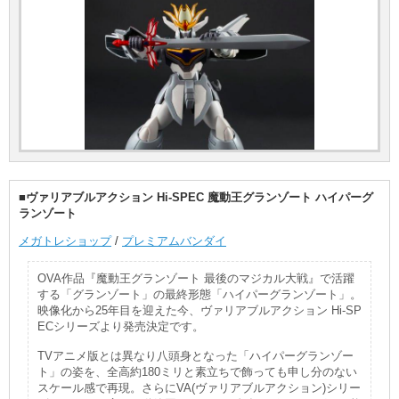
■ヴァリアブルアクション Hi-SPEC 魔動王グランゾート ハイパーグ
ランゾート
メガトレショップ
/
プレミアムバンダイ
OVA作品『魔動王グランゾート 最後のマジカル大戦』で活躍
する「グランゾート」の最終形態「ハイパーグランゾート」。
映像化から25年目を迎えた今、ヴァリアブルアクション Hi-SP
ECシリーズより発売決定です。
TVアニメ版とは異なり八頭身となった「ハイパーグランゾー
ト」の姿を、全高約180ミリと素立ちで飾っても申し分のない
スケール感で再現。さらにVA(ヴァリアブルアクション)シリー