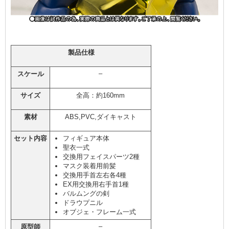
製品仕様
–
スケール
サイズ
全高：約160mm
素材
ABS,PVC,ダイキャスト
セット内容
フィギュア本体
聖衣一式
交換用フェイスパーツ2種
マスク装着用前髪
交換用手首左右各4種
EX用交換用右手首1種
バルムングの剣
ドラウプニル
オブジェ・フレーム一式
–
原型師